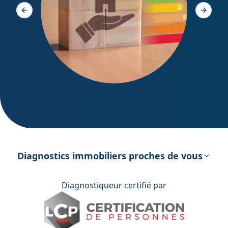
Slide précédente
Slide s
DPE – Diagnostic de Performance
énergétique
Diagnostics immobiliers proches de vous
Diagnostiqueur certifié par